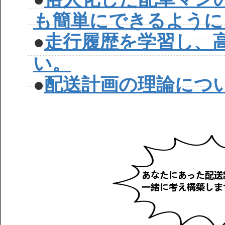
も簡単にできるように
●
走行履歴を学習し、
い。
●
配送計画の理論につ